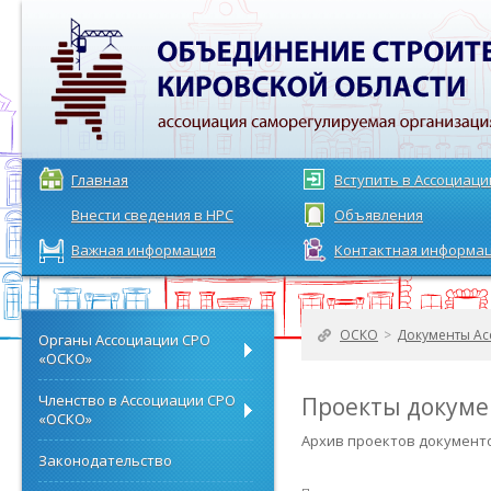
Главная
Вступить в Ассоциац
Внести сведения в НРС
Объявления
Важная информация
Контактная информа
ОСКО
>
Документы Ас
Органы Ассоциации СРО
«ОСКО»
Членство в Ассоциации СРО
Проекты докуме
«ОСКО»
Архив проектов документ
Законодательство