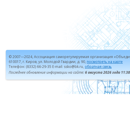
© 2007—2024, Ассоциация саморегулируемая организация «Объеди
610017, г. Киров, ул. Молодой Гвардии, д. 90,
посмотреть на карте
Телефон: (8332) 66-29-35 E-mail: ssko@bk.ru,
обратная связь
Последнее обновление информации на сайте:
6 августа 2026 года 11:38