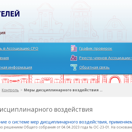
ь в Ассоциацию СРО
График проверок
ения
Реестр членов Ассоциации
тная информация
Обратная связь
>
Контроль
>
Меры дисциплинарного воздействия …
исциплинарного воздействия
ие о системе мер дисциплинарного воздействия, применяе
о решением Общего собрания от 04.04.2023 года № ОС-23-01. На основании