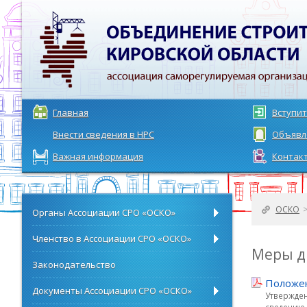
Главная
Вступит
Внести сведения в НРС
Объявл
Важная информация
Контак
ОСКО
Органы Ассоциации СРО «ОСКО»
Членство в Ассоциации СРО «ОСКО»
Меры д
Законодательство
Положен
Документы Ассоциации СРО «ОСКО»
Утвержден