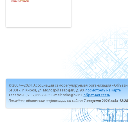
© 2007—2024, Ассоциация саморегулируемая организация «Объеди
610017, г. Киров, ул. Молодой Гвардии, д. 90,
посмотреть на карте
Телефон: (8332) 66-29-35 E-mail: ssko@bk.ru,
обратная связь
Последнее обновление информации на сайте: 7
августа 2026 года 12:28