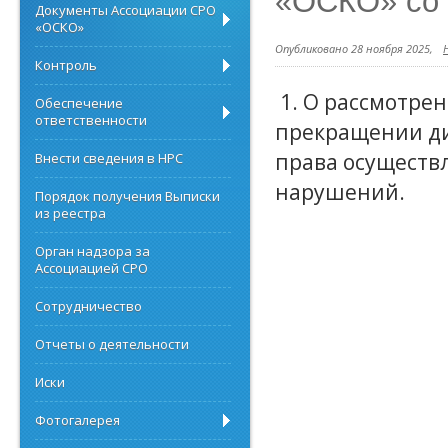
«ОСКО» со 
Документы Ассоциации СРО
«ОСКО»
Опубликовано 28 ноября 2025,
Контроль
1. О рассмотре
Обеспечение
ответственности
прекращении ди
права осуществл
Внести сведения в НРС
нарушений.
Порядок получения Выписки
из реестра
Орган надзора за
Ассоциацией СРО
Сотрудничество
Отчеты о деятельности
Иски
Фотогалерея