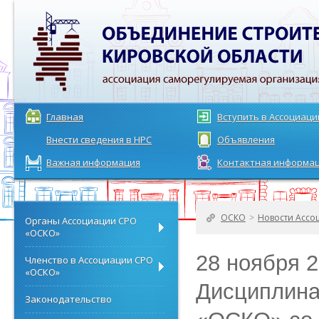
Главная
Вступить в Ассоциац
Внести сведения в НРС
Объявления
Важная информация
Контактная информа
ОСКО
>
Новости Ассо
Органы Ассоциации СРО
«ОСКО»
28 ноября 2
Членство в Ассоциации СРО
«ОСКО»
Дисциплина
Законодательство