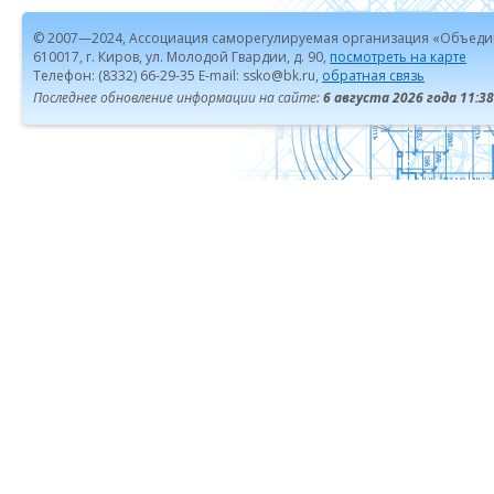
© 2007—2024, Ассоциация саморегулируемая организация «Объеди
610017, г. Киров, ул. Молодой Гвардии, д. 90,
посмотреть на карте
Телефон: (8332) 66-29-35 E-mail: ssko@bk.ru,
обратная связь
Последнее обновление информации на сайте:
6 августа 2026 года 11:38