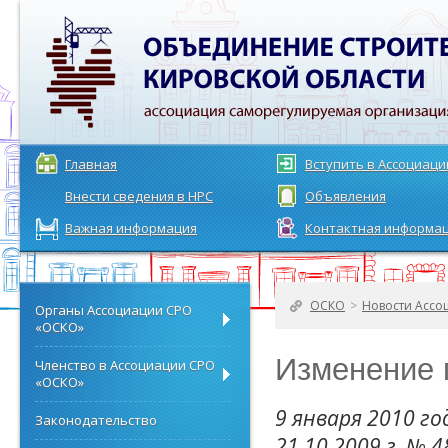
Главная
Вступить в Ассоциац
Внести сведения в НРС
Объявления
Важная информация
Контактная информа
ОСКО
>
Новости Ассо
Органы Ассоциации СРО
«ОСКО»
Изменение 
Членство в Ассоциации СРО
«ОСКО»
9 января 2010 г
Законодательство
21.10.2009 г. № 