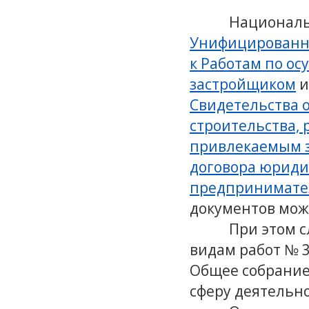
Националь
Унифицированны
к Работам по о
застройщиком
Свидетельства о
строительства,
привлекаемым з
договора юрид
предпринимате
документов мож
При этом с
видам работ № 3
Общее собрание
сферу деятельно