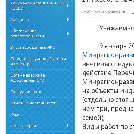
Документы Ассоциации СРО
«ОСКО»
Опубликовано 5 февраля 2010,
Н
Контроль
Уважаемые
Обеспечение
ответственности
9 января 2
Внести сведения в НРС
Минрегионразвит
Порядок получения Выписки
внесены следу
из реестра
действие Переч
Орган надзора за
Минрегионразви
Ассоциацией СРО
на объекты инд
Сотрудничество
(отдельно стоя
Отчеты о деятельности
чем три, предн
Иски
семей);
Виды работ по с
Фотогалерея