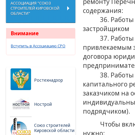
ремонту Перечн
АССОЦИАЦИЯ "СОЮЗ
СТРОИТЕЛЕЙ КИРОВСКОЙ
содержания:
ОБЛАСТИ"
36. Работ
застройщиком
Внимание
37. Работ
привлекаемым з
Вступить в Ассоциацию СРО
договора юрид
предпринимат
38. Работы
Ростехнадзор
капитального р
заказчиком на 
индивидуальны
Нострой
подрядчиком).
Чтобы вклю
Союз строителей
Кировской области
нужно: