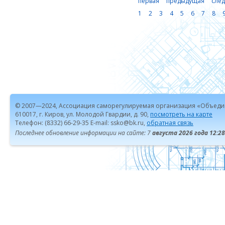
первая
предыдущая
сле
1
2
3
4
5
6
7
8
© 2007—2024, Ассоциация саморегулируемая организация «Объеди
610017, г. Киров, ул. Молодой Гвардии, д. 90,
посмотреть на карте
Телефон: (8332) 66-29-35 E-mail: ssko@bk.ru,
обратная связь
Последнее обновление информации на сайте: 7
августа 2026 года 12:28