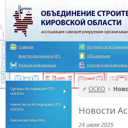
Главная
Вступить в Ассоциац
Внести сведения в НРС
Объявления
Важная информация
Контактная информа
ОСКО
>
Нов
Органы Ассоциации СРО
«ОСКО»
Членство в Ассоциации СРО
Новости А
«ОСКО»
Законодательство
24 июля 2025