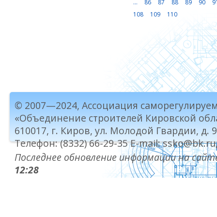
...
86
87
88
89
90
9
108
109
110
© 2007—2024, Ассоциация саморегулируе
«Объединение строителей Кировской обл
610017, г. Киров, ул. Молодой Гвардии, д. 
Телефон: (8332) 66-29-35 E-mail: ssko@bk.ru
Последнее обновление информации на сайте
12:28