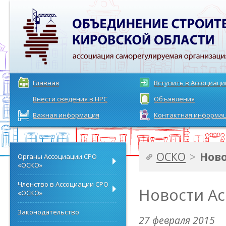
Главная
Вступить в Ассоциац
Внести сведения в НРС
Объявления
Важная информация
Контактная информа
ОСКО
>
Нов
Органы Ассоциации СРО
«ОСКО»
Членство в Ассоциации СРО
Новости А
«ОСКО»
Законодательство
27 февраля 2015