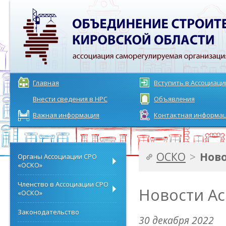
Главная
Вступить в Ассоциац
Внести сведения в НРС
Объявления
Важная информация
Контактная информа
ОСКО
>
Нов
Органы Ассоциации СРО
«ОСКО»
Членство в Ассоциации СРО
Новости А
«ОСКО»
Законодательство
30 декабря 2022