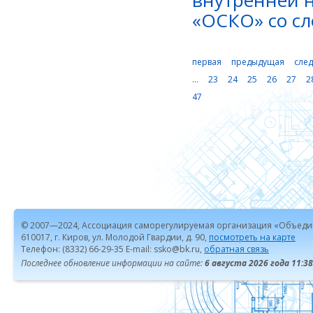
внутренней 
«ОСКО» со сл
первая
предыдущая
сле
...
23
24
25
26
27
2
47
© 2007—2024, Ассоциация саморегулируемая организация «Объеди
610017, г. Киров, ул. Молодой Гвардии, д. 90,
посмотреть на карте
Телефон: (8332) 66-29-35 E-mail: ssko@bk.ru,
обратная связь
Последнее обновление информации на сайте:
6 августа 2026 года 11:38