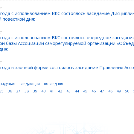
21
 года с использованием ВКС состоялось заседание Дисципл
 повесткой дня:
21
 года с использованием ВКС состоялось очередное заседан
ой базы Ассоциации саморегулируемой организации «Объед
дня:
21
 года в заочной форме состоялось заседание Правления Ас
дыдущая
следующая
последняя
35
36
37
38
39
40
41
42
43
44
45
46
47
48
49
50