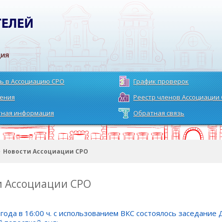
ь в Ассоциацию СРО
График проверок
ения
Реестр членов Ассоциации
тная информация
Обратная связь
>
Новости Ассоциации СРО
и Ассоциации СРО
 года в 16:00 ч. с использованием ВКС состоялось заседан