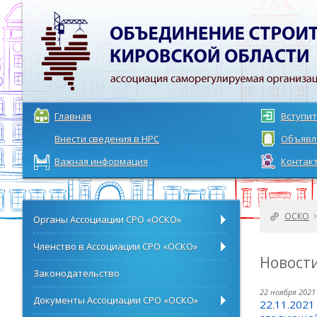
Главная
Вступит
Внести сведения в НРС
Объявл
Важная информация
Контак
ОСКО
Органы Ассоциации СРО «ОСКО»
Членство в Ассоциации СРО «ОСКО»
Новост
Законодательство
22 ноября 2021
Документы Ассоциации СРО «ОСКО»
22.11.2021